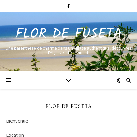
FLOR DE FUSETA
Une parenthèse de charme dans un village authentique, découvrez
l'Algarve intensément!
FLOR DE FUSETA
Bienvenue
Location