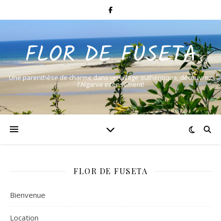
FLOR DE FUSETA
Une parenthèse de charme dans un village authentique, découvrez
l'Algarve intensément!
FLOR DE FUSETA
Bienvenue
Location