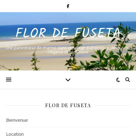
FLOR DE FUSETA
Une parenthèse de charme dans un village authentique, découvrez
l'Algarve intensément!
FLOR DE FUSETA
Bienvenue
Location