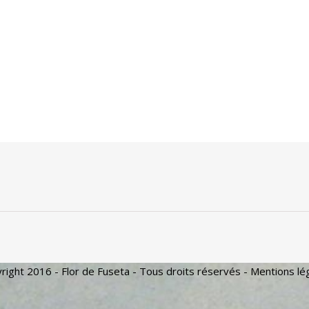
right 2016 - Flor de Fuseta - Tous droits réservés -
Mentions lé