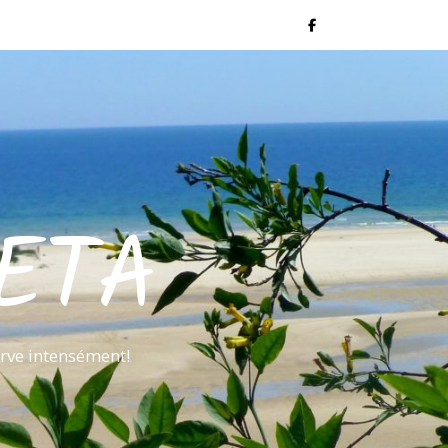
ETA
rve intensément!