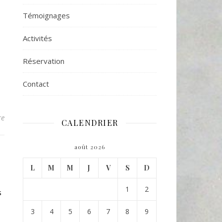
Témoignages
Activités
Réservation
Contact
re
CALENDRIER
août 2026
L
M
M
J
V
S
D
1
2
s
3
4
5
6
7
8
9