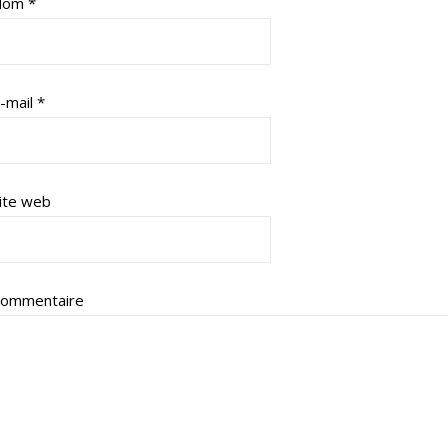
Nom
*
-mail
*
ite web
ommentaire