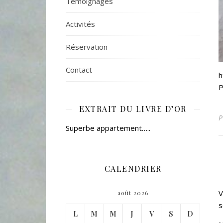
Témoignages
Activités
Réservation
Contact
h
P
EXTRAIT DU LIVRE D’OR
Superbe appartement…..
CALENDRIER
V
août 2026
s
L
M
M
J
V
S
D