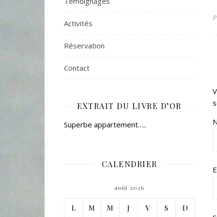
Témoignages
Activités
Réservation
Contact
V
s
EXTRAIT DU LIVRE D’OR
Superbe appartement…..
CALENDRIER
E
août 2026
L
M
M
J
V
S
D