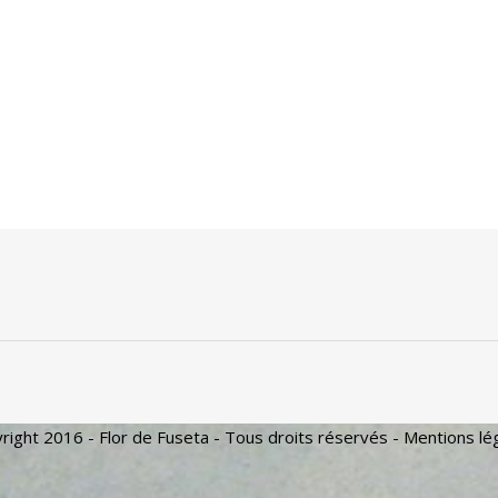
right 2016 - Flor de Fuseta - Tous droits réservés -
Mentions lé