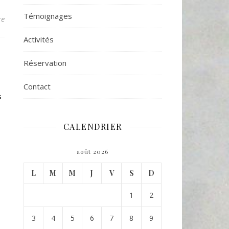
Témoignages
re
Activités
Réservation
Contact
s
CALENDRIER
août 2026
L
M
M
J
V
S
D
1
2
3
4
5
6
7
8
9