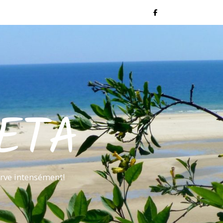
ETA
rve intensément!