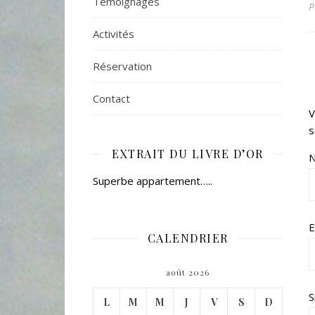
Témoignages
Activités
Réservation
Contact
V
s
EXTRAIT DU LIVRE D’OR
Superbe appartement…..
E
CALENDRIER
août 2026
S
L
M
M
J
V
S
D