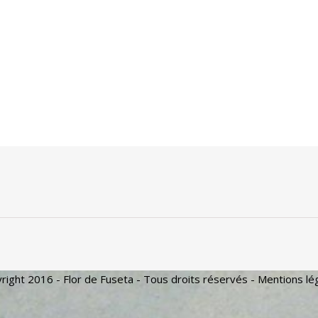
right 2016 - Flor de Fuseta - Tous droits réservés -
Mentions lé