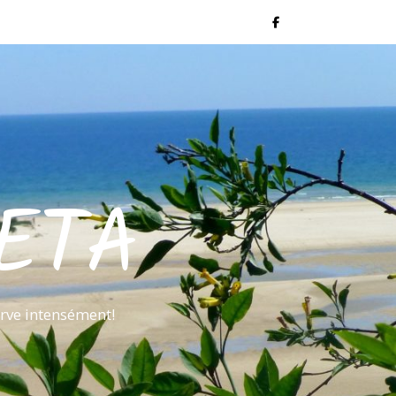
ETA
rve intensément!