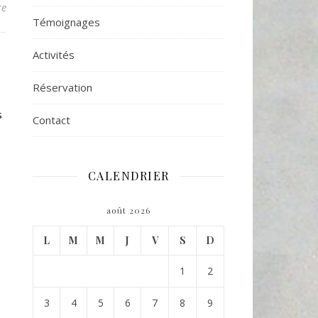
re
Témoignages
Activités
Réservation
s
Contact
CALENDRIER
août 2026
L
M
M
J
V
S
D
1
2
3
4
5
6
7
8
9