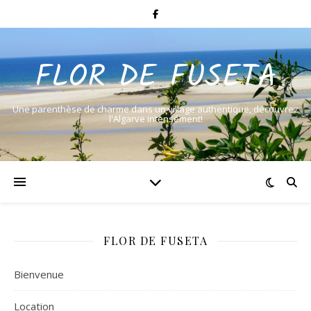
FLOR DE FUSETA
Une parenthèse de charme dans un village authentique, découvrez
l'Algarve intensément!
FLOR DE FUSETA
Bienvenue
Location