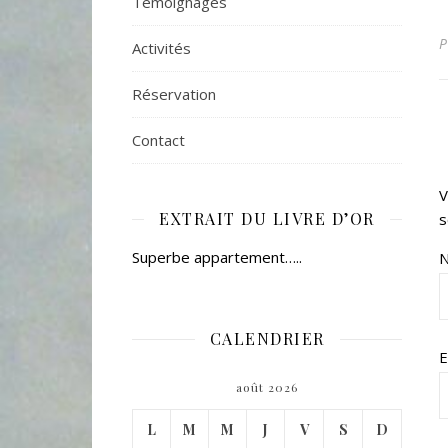
Témoignages
Activités
Réservation
Contact
V
EXTRAIT DU LIVRE D’OR
s
Superbe appartement…..
CALENDRIER
E
août 2026
L
M
M
J
V
S
D