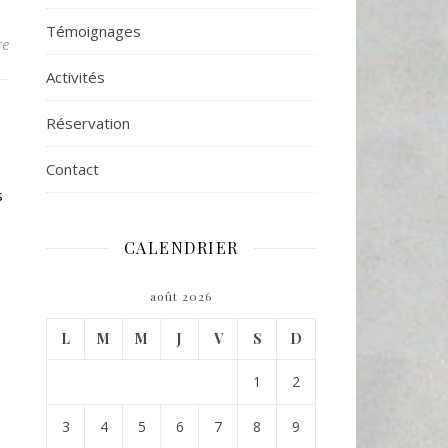
Témoignages
re
Activités
Réservation
Contact
s
CALENDRIER
août 2026
L
M
M
J
V
S
D
1
2
3
4
5
6
7
8
9