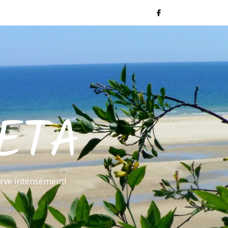
ETA
rve intensément!