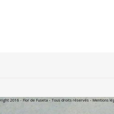
right 2016 - Flor de Fuseta - Tous droits réservés -
Mentions lé