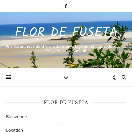
FLOR DE FUSETA
Une parenthèse de charme dans un village authentique, découvrez
l'Algarve intensément!
FLOR DE FUSETA
Bienvenue
Location