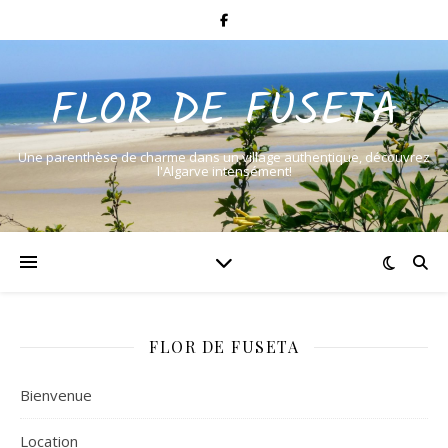
FLOR DE FUSETA
Une parenthèse de charme dans un village authentique, découvrez
l'Algarve intensément!
FLOR DE FUSETA
Bienvenue
Location