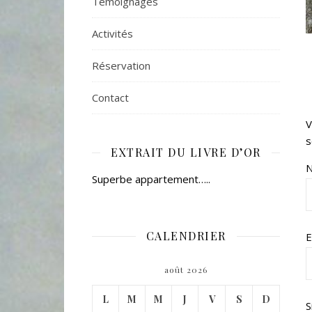
Témoignages
Activités
Réservation
Contact
V
s
EXTRAIT DU LIVRE D’OR
Superbe appartement…..
CALENDRIER
E
août 2026
L
M
M
J
V
S
D
S