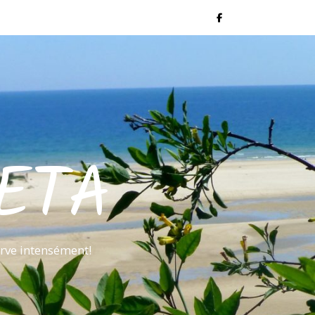
ETA
rve intensément!