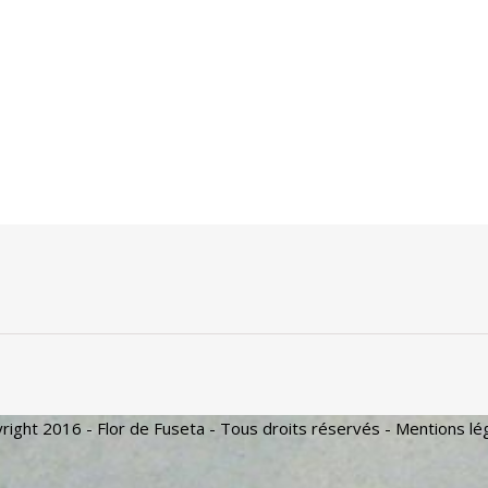
right 2016 - Flor de Fuseta - Tous droits réservés -
Mentions lé