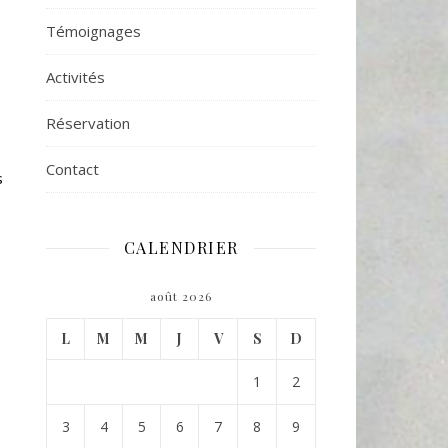
Témoignages
Activités
Réservation
Contact
s
CALENDRIER
août 2026
L
M
M
J
V
S
D
1
2
3
4
5
6
7
8
9