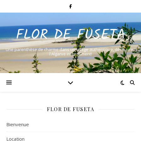
FLOR DE FUSETA
Une parenthèse de charme dans un village authentique, découvrez
l'Algarve intensément!
FLOR DE FUSETA
Bienvenue
Location