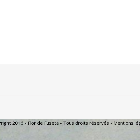
right 2016 - Flor de Fuseta - Tous droits réservés -
Mentions lé