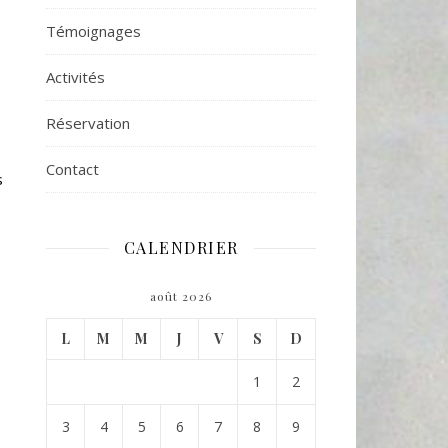
Témoignages
Activités
Réservation
Contact
s
CALENDRIER
août 2026
L
M
M
J
V
S
D
1
2
3
4
5
6
7
8
9