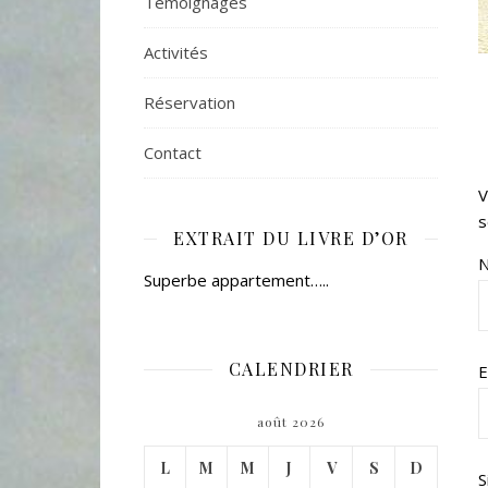
Témoignages
Activités
Réservation
Contact
V
s
EXTRAIT DU LIVRE D’OR
Superbe appartement…..
CALENDRIER
E
août 2026
L
M
M
J
V
S
D
S