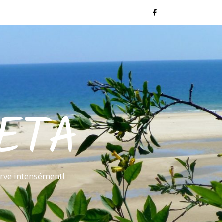
ETA
rve intensément!